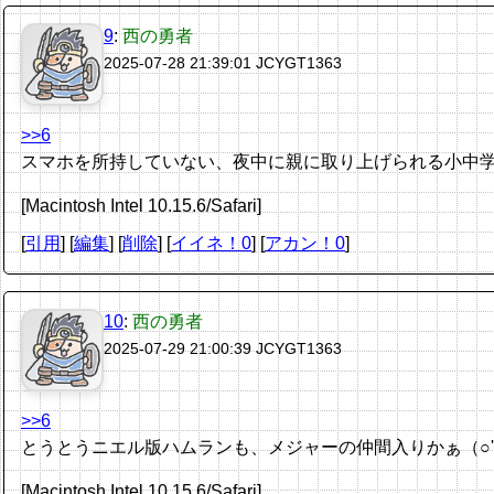
9
:
西の勇者
2025-07-28 21:39:01
JCYGT1363
>>6
スマホを所持していない、夜中に親に取り上げられる小中学生を
[Macintosh Intel 10.15.6/Safari]
[
引用
] [
編集
] [
削除
]
[
イイネ！0
] [
アカン！0
]
10
:
西の勇者
2025-07-29 21:00:39
JCYGT1363
>>6
とうとうニエル版ハムランも、メジャーの仲間入りかぁ（○'ω
[Macintosh Intel 10.15.6/Safari]