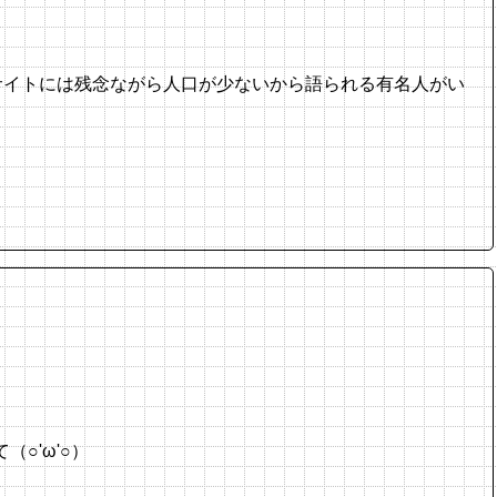
サイトには残念ながら人口が少ないから語られる有名人がい
○'ω'○）