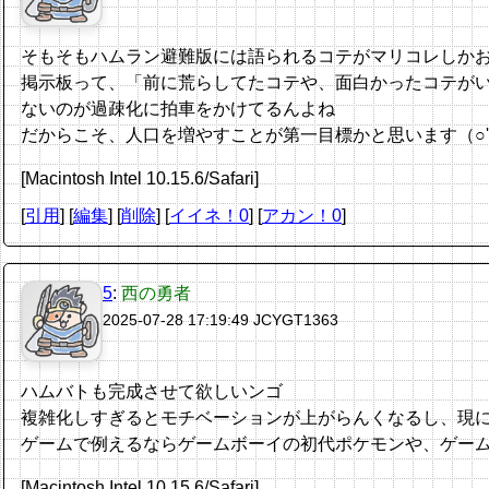
そもそもハムラン避難版には語られるコテがマリコレしか
掲示板って、「前に荒らしてたコテや、面白かったコテが
ないのが過疎化に拍車をかけてるんよね
だからこそ、人口を増やすことが第一目標かと思います（○'ω
[Macintosh Intel 10.15.6/Safari]
[
引用
] [
編集
] [
削除
]
[
イイネ！0
] [
アカン！0
]
5
:
西の勇者
2025-07-28 17:19:49
JCYGT1363
ハムバトも完成させて欲しいンゴ
複雑化しすぎるとモチベーションが上がらんくなるし、現
ゲームで例えるならゲームボーイの初代ポケモンや、ゲームボ
[Macintosh Intel 10.15.6/Safari]