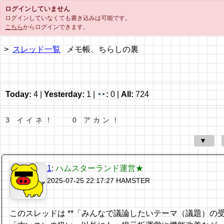
ログインしていません
ログインしていなくても書き込みは可能です。
こちら
からログインできます。
スレッド一覧
メモ帳、ちらしの裏
Today:
4
|
Yesterday:
1
|
:
0
|
All:
724
3 イイネ！
0 アカン！
▼
1
:
ハムスターランド運営★
2025-07-25 22:17:27
HAMSTER
このスレッドは **「みんなで議論したいテーマ（議題）の受