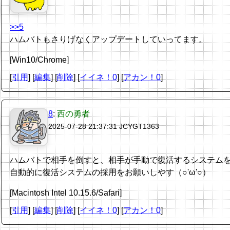
>>5
ハムバトもさりげなくアップデートしていってます。
[Win10/Chrome]
[
引用
] [
編集
] [
削除
]
[
イイネ！0
] [
アカン！0
]
8
:
西の勇者
2025-07-28 21:37:31
JCYGT1363
ハムバトで相手を倒すと、相手が手動で復活するシステム
自動的に復活システムの採用をお願いしやす（○'ω'○）
[Macintosh Intel 10.15.6/Safari]
[
引用
] [
編集
] [
削除
]
[
イイネ！0
] [
アカン！0
]