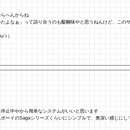
おらへんからね
いたよなぁ」って語り合うのも醍醐味やと思うねんけど、この
'○）
に停止中やから簡単なシステムがいいと思います
ーイのSagaシリーズくらいにシンプルで、奥深い感じにして（