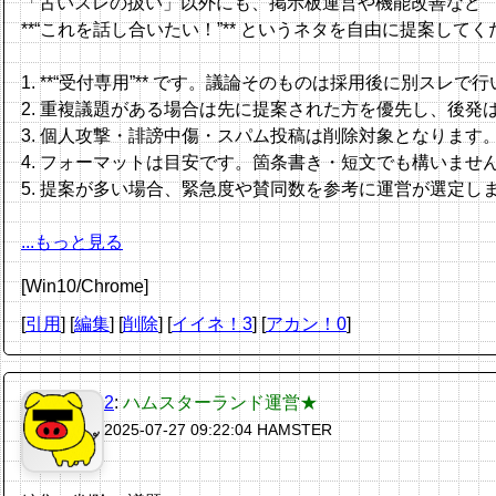
「古いスレの扱い」以外にも、掲示板運営や機能改善など
**“これを話し合いたい！”** というネタを自由に提案して
1. **“受付専用”** です。議論そのものは採用後に別スレで
2. 重複議題がある場合は先に提案された方を優先し、後発
3. 個人攻撃・誹謗中傷・スパム投稿は削除対象となります
4. フォーマットは目安です。箇条書き・短文でも構いませ
5. 提案が多い場合、緊急度や賛同数を参考に運営が選定し
...もっと見る
[Win10/Chrome]
[
引用
] [
編集
] [
削除
]
[
イイネ！3
] [
アカン！0
]
2
:
ハムスターランド運営★
2025-07-27 09:22:04
HAMSTER