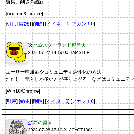
編集、削除の議題
[Android/Chrome]
[
引用
] [
編集
] [
削除
]
[
イイネ！0
] [
アカン！0
]
3
:
ハムスターランド運営★
2025-07-27 14:19:00
HAMSTER
ユーザー増加策やコミュニティ活性化の方法
ただし「荒らしが多い方が盛り上がる」などはコミュニテ
[Win10/Chrome]
[
引用
] [
編集
] [
削除
]
[
イイネ！0
] [
アカン！0
]
4
:
西の勇者
2025-07-28 17:16:21
JCYGT1363