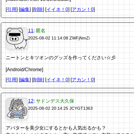
[
引用
] [
編集
] [
削除
]
[
イイネ！0
] [
アカン！0
]
11
:
匿名
2025-08-02 11:14:08
ZWFjNmZi
ニートンとキツオンのグッズを作ってください☆彡
[Android/Chrome]
[
引用
] [
編集
] [
削除
]
[
イイネ！0
] [
アカン！0
]
12
:
サドンデス大久保
2025-08-02 20:14:25
JCYGT1363
アバターを美少女にするとかも人気出るかも？